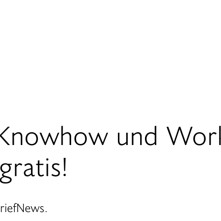
r-Knowhow und Wor
ratis!
BriefNews.